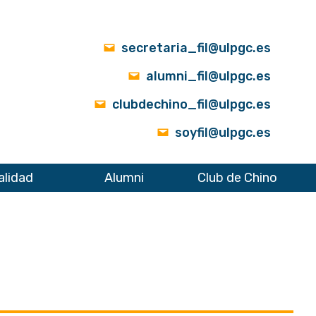
secretaria_fil@ulpgc.es
alumni_fil@ulpgc.es
clubdechino_fil@ulpgc.es
soyfil@ulpgc.es
alidad
Alumni
Club de Chino