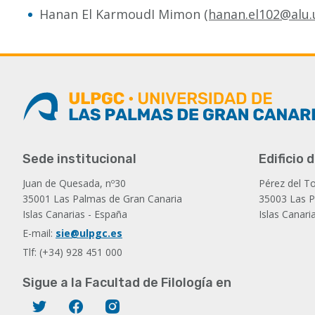
Hanan El KarmoudI Mimon
(hanan.el102@alu.
Sede institucional
Edificio
Juan de Quesada, nº30
Pérez del To
35001 Las Palmas de Gran Canaria
35003 Las P
Islas Canarias - España
Islas Canari
E-mail:
sie@ulpgc.es
Tlf: (+34) 928 451 000
Sigue a la Facultad de Filología en
Twitter
Facebook
Instagram