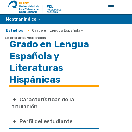
Mostrar índice
Estudios
Grado en Lengua Española y
Sobrescribir
Literaturas Hispánicas
Grado en Lengua
enlaces
de
Española y
ayuda
Literaturas
a
Hispánicas
la
navegación
Características de la
titulación
Perfil del estudiante